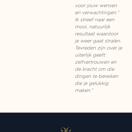
voor jouw wensen
en verwachtingen.”
Ik streef naar een
mooi, natuurlijk
resultaat waardoor
je weer gaat stralen.
Tevreden zijn over je
uiterlijk geeft
zelfvertrouwen en
de kracht om die
dingen te bereiken
die je gelukkig
maken.”