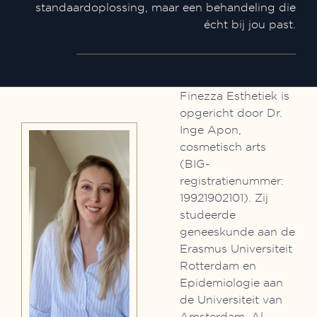
standaardoplossing, maar een behandeling die
écht bij jou past.
Finezza Esthetiek is
opgericht door Dr.
Inge Apon,
cosmetisch arts
(BIG-
registratienummer:
19921902101). Zij
studeerde
geneeskunde aan de
Erasmus Universiteit
Rotterdam en
Epidemiologie aan
de Universiteit van
Amsterdam. Al