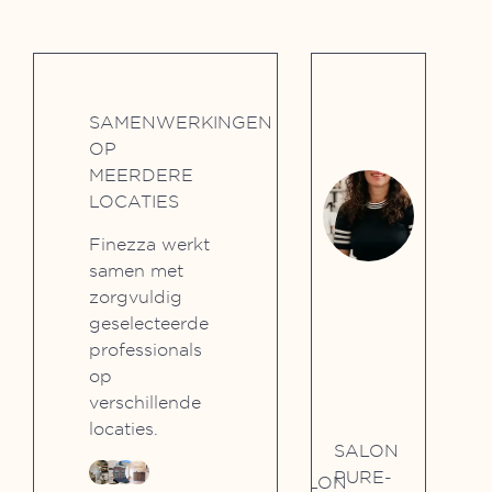
SAMENWERKINGEN
OP
MEERDERE
LOCATIES
Finezza werkt
SKINCOSMEDIQ
samen met
zorgvuldig
Frederik
geselecteerde
Hendriklaan
professionals
154
op
2585
verschillende
BJ Den
locaties.
Haag
SK
SALON
MA
PURE-
Sinds
BEAUTYSALON