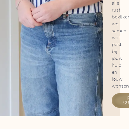
alle
rust
bekijke
we
samen
wat
past
bij
jouw
huid
en
jouw
wensen
CO