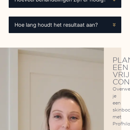
Hoe lang houdt het resultaat aan?
PLA
EEN
VRI
CON
Overw
je
een
skinbo
met
Profhil