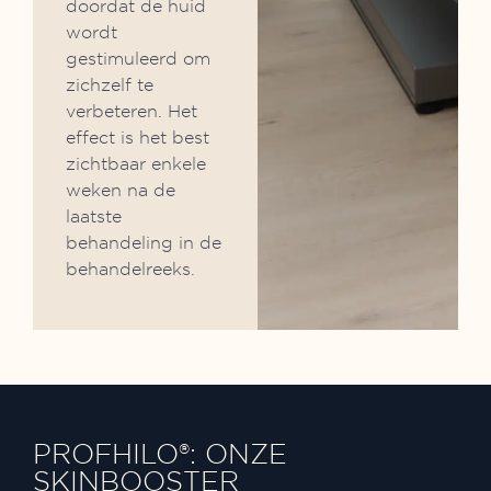
doordat de huid
wordt
gestimuleerd om
zichzelf te
verbeteren. Het
effect is het best
zichtbaar enkele
weken na de
laatste
behandeling in de
behandelreeks.
PROFHILO®: ONZE
SKINBOOSTER