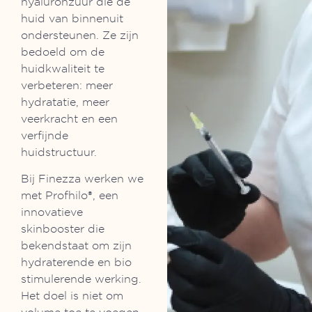
hyaluronzuur die de
huid van binnenuit
ondersteunen. Ze zijn
bedoeld om de
huidkwaliteit te
verbeteren: meer
hydratatie, meer
veerkracht en een
verfijnde
huidstructuur.
Bij Finezza werken we
met Profhilo®, een
innovatieve
skinbooster die
bekendstaat om zijn
hydraterende en bio
stimulerende werking.
Het doel is niet om